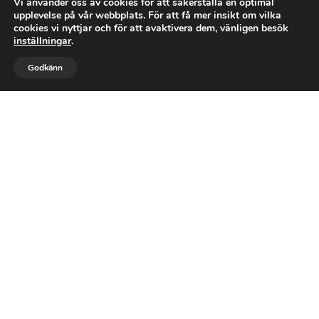
Vi använder oss av cookies för att säkerställa en optimal
upplevelse på vår webbplats. För att få mer insikt om vilka
cookies vi nyttjar och för att avaktivera dem, vänligen besök
inställningar
.


Godkänn
RING OSS
MAIL
Letar du efter kvalitativ och
välsmakande potatis?
KONTAKTA OSS